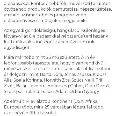
előadásokat. Fontos a többféle művészeti területet
ötvözendő produkciók bemutatása, népszerűsítése,
amiben az ismertebb és progresszívebb
előadóművészeit műfajok is megjelenik.
Az egyedi gondolatiságú, hangulatú, különleges
látványvilágú előadásokkal népszerűsíteni hazánk
kulturális sokszínűségét, táncművészetünk
egyediségét.
Mára már több mint 25 mű született. A 14 év
legfontosabb tapasztalata, hogy olyan rendkívüli
művészekkel sikerült szoros kapcsolatot kialakítani
és dolgozni, mint Barta Dóra, Jónás Zsuzsa, Krausz
Alíz, Spala Korinna, Horváth Zita, Szűcs Nelli, Trill
Zsolt, Bajári Levente, Hollerung Gábor, Oláh Dezső,
Szentpáli Roland, Balázs Ádám, Orbán György.
Az elmúlt 14 év alatt: 3 kontinens (USA, Afrika,
Európa) több, mint 25 városában lépett fel több
ezer néző előtt a társulat.